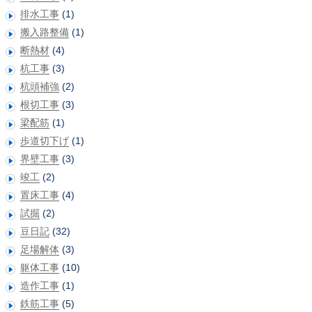
排水工事
(1)
搬入路整備
(1)
断熱材
(4)
杭工事
(3)
杭頭補強
(2)
根切工事
(3)
梁配筋
(1)
歩道切下げ
(1)
界壁工事
(3)
竣工
(2)
置床工事
(4)
試掘
(2)
豆日記
(32)
足場解体
(3)
躯体工事
(10)
造作工事
(1)
鉄筋工事
(5)