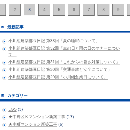
1
2
3
4
5
6
7
8
9
最新記事
小川組建築部豆日記 第33回「夏の睡眠について」
小川組建築部豆日記 第32回「傘の日と雨の日のマナーについ
て」
小川組建築部豆日記 第31回「これからの暑さ対策について」
小川組建築部豆日記 第30回「交通事故と安全について」
小川組建築部豆日記 第29回「小川組創業日について」
カテゴリー
LGS
(3)
★中野区Ｋマンション新築工事
(17)
★南町マンション新築工事
(6)