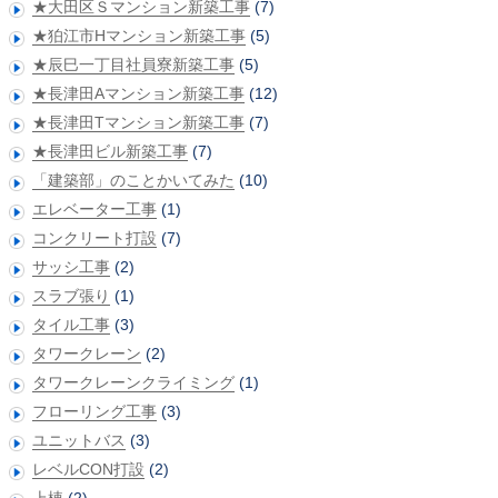
★大田区Ｓマンション新築工事
(7)
★狛江市Hマンション新築工事
(5)
★辰巳一丁目社員寮新築工事
(5)
★長津田Aマンション新築工事
(12)
★長津田Tマンション新築工事
(7)
★長津田ビル新築工事
(7)
「建築部」のことかいてみた
(10)
エレベーター工事
(1)
コンクリート打設
(7)
サッシ工事
(2)
スラブ張り
(1)
タイル工事
(3)
タワークレーン
(2)
タワークレーンクライミング
(1)
フローリング工事
(3)
ユニットバス
(3)
レベルCON打設
(2)
上棟
(2)