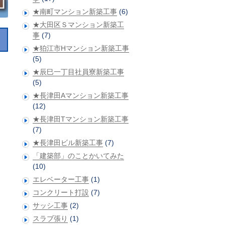
★南町マンション新築工事
(6)
★大田区Ｓマンション新築工
事
(7)
★狛江市Hマンション新築工事
(5)
★辰巳一丁目社員寮新築工事
(5)
★長津田Aマンション新築工事
(12)
★長津田Tマンション新築工事
(7)
★長津田ビル新築工事
(7)
「建築部」のことかいてみた
(10)
エレベーター工事
(1)
コンクリート打設
(7)
サッシ工事
(2)
スラブ張り
(1)