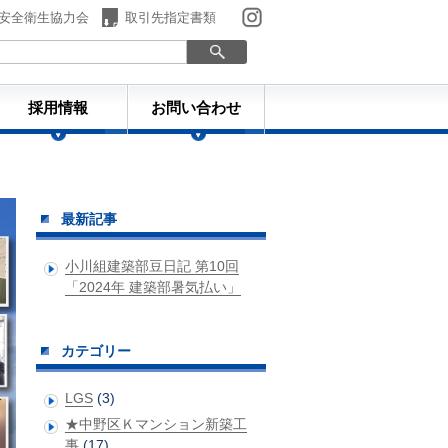
安全衛生協力会
取引先指定書類
採用情報
お問い合わせ
ものづくり日誌
最新記事
小川組建築部豆日記 第10回
「2024年 建築部暑気払い」
カテゴリー
LGS
(3)
★中野区Ｋマンション新築工
事
(17)