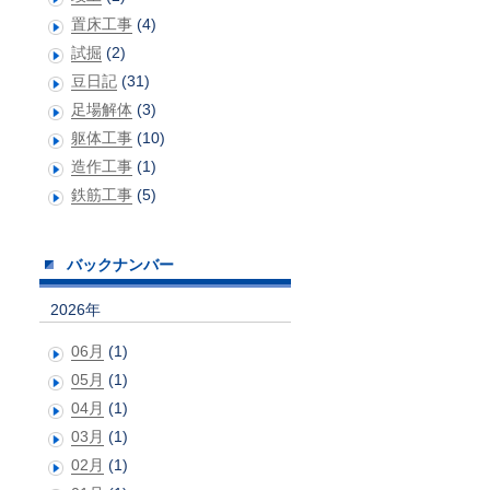
置床工事
(4)
試掘
(2)
豆日記
(31)
足場解体
(3)
躯体工事
(10)
造作工事
(1)
鉄筋工事
(5)
バックナンバー
2026年
06月
(1)
05月
(1)
04月
(1)
03月
(1)
02月
(1)