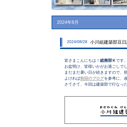
2024年8月
2024/08/28
小川組建築部豆日記
皆さまこんにちは！
総務部Ｋ
です
お盆明け、皆様いかがお過ごしで
まだまだ暑い日が続きますので、
よければ
前回のブログ
を参考に、
さてさて、今回は建築部で行なっ