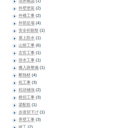
境界確認
(1)
外壁塗装
(2)
外構工事
(2)
外部足場
(4)
安全祈願祭
(1)
屋上防水
(1)
山留工事
(6)
左官工事
(1)
排水工事
(1)
搬入路整備
(1)
断熱材
(4)
杭工事
(3)
杭頭補強
(2)
根切工事
(3)
梁配筋
(1)
歩道切下げ
(1)
界壁工事
(3)
竣工
(2)