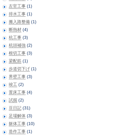
左官工事
(1)
排水工事
(1)
搬入路整備
(1)
断熱材
(4)
杭工事
(3)
杭頭補強
(2)
根切工事
(3)
梁配筋
(1)
歩道切下げ
(1)
界壁工事
(3)
竣工
(2)
置床工事
(4)
試掘
(2)
豆日記
(31)
足場解体
(3)
躯体工事
(10)
造作工事
(1)