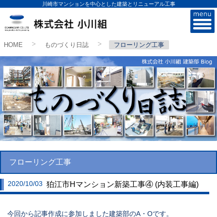
川崎市マンションを中心とした建築とリニューアル工事
株式会社小川組
HOME
ものづくり日誌
フローリング工事
>
>
フローリング工事
2020/10/03
狛江市Hマンション新築工事④ (内装工事編)
今回から記事作成に参加しました建築部のA・Oです。