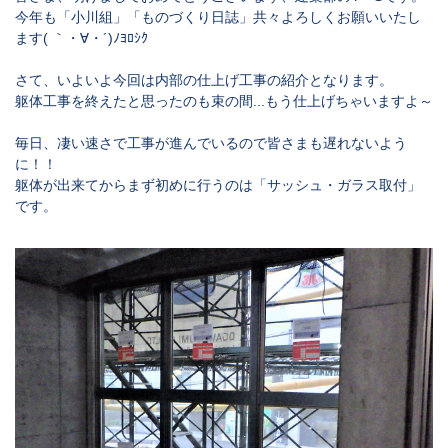
今年も「小川組」「ものづくり日誌」共々よろしくお願いいたし
ます( ｀・∀・´)ﾉﾖﾛｼｸ
さて、いよいよ今回は内部の仕上げ工事の紹介となります。
躯体工事を終えたと思ったのも束の間...もう仕上げちゃいますよ～
毎日、凄い速さで工事が進んでいるので皆さまも遅れないよう
に！！
躯体が出来てからまず初めに行うのは「サッシュ・ガラス取付」
です。