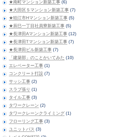
★南町マンション新築工事
(6)
★大田区Ｓマンション新築工事
(7)
★狛江市Hマンション新築工事
(5)
★辰巳一丁目社員寮新築工事
(5)
★長津田Aマンション新築工事
(12)
★長津田Tマンション新築工事
(7)
★長津田ビル新築工事
(7)
「建築部」のことかいてみた
(10)
エレベーター工事
(1)
コンクリート打設
(7)
サッシ工事
(2)
スラブ張り
(1)
タイル工事
(3)
タワークレーン
(2)
タワークレーンクライミング
(1)
フローリング工事
(3)
ユニットバス
(3)
レベルCON打設
(2)