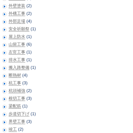
外壁塗装
(2)
外構工事
(2)
外部足場
(4)
安全祈願祭
(1)
屋上防水
(1)
山留工事
(6)
左官工事
(1)
排水工事
(1)
搬入路整備
(1)
断熱材
(4)
杭工事
(3)
杭頭補強
(2)
根切工事
(3)
梁配筋
(1)
歩道切下げ
(1)
界壁工事
(3)
竣工
(2)