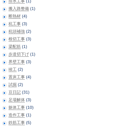
排水工事
(1)
搬入路整備
(1)
断熱材
(4)
杭工事
(3)
杭頭補強
(2)
根切工事
(3)
梁配筋
(1)
歩道切下げ
(1)
界壁工事
(3)
竣工
(2)
置床工事
(4)
試掘
(2)
豆日記
(31)
足場解体
(3)
躯体工事
(10)
造作工事
(1)
鉄筋工事
(5)