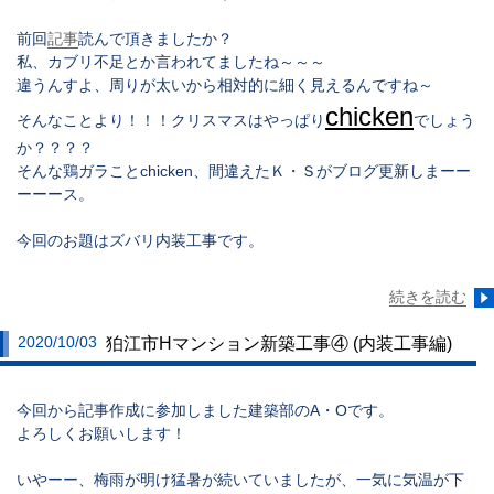
前回
記事
読んで頂きましたか？
私、カブリ不足とか言われてましたね～～～
違うんすよ、周りが太いから相対的に細く見えるんですね～
chicken
そんなことより！！！クリスマスはやっぱり
でしょう
か？？？？
そんな鶏ガラこと
chicken
、間違えたＫ・Ｓがブログ更新しまーー
ーーース。
今回のお題はズバリ
内装工事
です。
続きを読む
2020/10/03
狛江市Hマンション新築工事④ (内装工事編)
今回から記事作成に参加しました建築部のA・Oです。
よろしくお願いします！
いやーー、梅雨が明け猛暑が続いていましたが、一気に気温が下