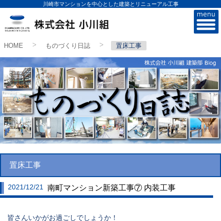
川崎市マンションを中心とした建築とリニューアル工事
株式会社小川組
HOME
ものづくり日誌
置床工事
>
>
置床工事
2021/12/21
南町マンション新築工事⑦ 内装工事
皆さんいかがお過ごしでしょうか！