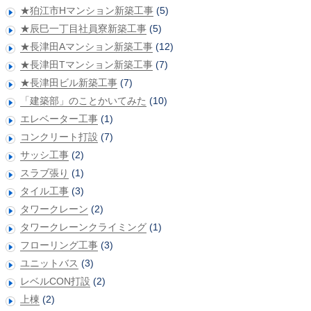
★狛江市Hマンション新築工事
(5)
★辰巳一丁目社員寮新築工事
(5)
★長津田Aマンション新築工事
(12)
★長津田Tマンション新築工事
(7)
★長津田ビル新築工事
(7)
「建築部」のことかいてみた
(10)
エレベーター工事
(1)
コンクリート打設
(7)
サッシ工事
(2)
スラブ張り
(1)
タイル工事
(3)
タワークレーン
(2)
タワークレーンクライミング
(1)
フローリング工事
(3)
ユニットバス
(3)
レベルCON打設
(2)
上棟
(2)