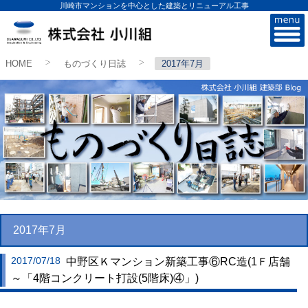
川崎市マンションを中心とした建築とリニューアル工事
株式会社小川組
HOME
ものづくり日誌
2017年7月
>
>
2017年7月
2017/07/18
中野区Ｋマンション新築工事⑥RC造(1Ｆ店舗
～「4階コンクリート打設(5階床)④」)