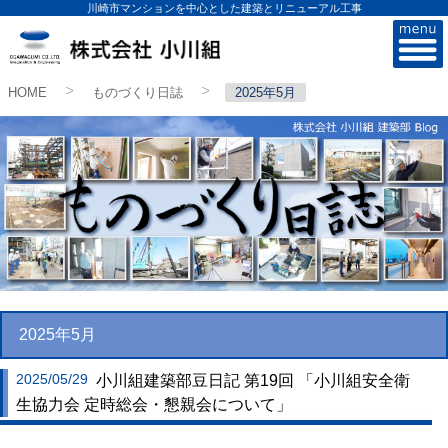
川崎市マンションを中心とした建築とリニューアル工事
株式会社小川組
HOME
ものづくり日誌
2025年5月
>
>
2025年5月
2025/05/29
小川組建築部豆日記 第19回 「小川組安全衛
生協力会 定時総会・懇親会について」