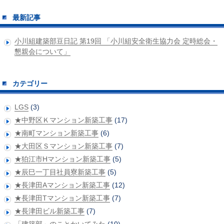
最新記事
小川組建築部豆日記 第19回 「小川組安全衛生協力会 定時総会・
懇親会について」
カテゴリー
LGS
(3)
★中野区Ｋマンション新築工事
(17)
★南町マンション新築工事
(6)
★大田区Ｓマンション新築工事
(7)
★狛江市Hマンション新築工事
(5)
★辰巳一丁目社員寮新築工事
(5)
★長津田Aマンション新築工事
(12)
★長津田Tマンション新築工事
(7)
★長津田ビル新築工事
(7)
「建築部」のことかいてみた
(10)