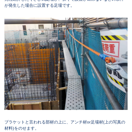
が発生した場合に設置する足場です。
ブラケット
と言われる部材の上に、アンチ材
or
足場材(上の写真の
材料
)
をのせます。