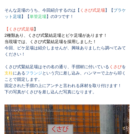
そんな足場のうち、今回紹介するのは
【
くさび式足場
】【
ブラケ
ット足場
】【
単管足場
】
の
3
つです！
【
くさび式足場
】
2種類あり、
くさび式緊結足場
と
ビケ足場
があります！
当現場では、
くさび式緊結足場
を採用しました！
今回、ビケ足場は紹介しませんが、興味ありましたら調べてみて
ください！
くさび式緊結足場はその名の通り、手摺材に付いている
くさび
を
支柱
にある
フランジ
という穴に差し込み、ハンマーで上から叩く
ことで固定します。
固定された手摺の上に
アンチ
と言われる床材を取り付けます！
下の写真がくさびを差し込んだ写真になります。