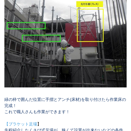
緑の枠で囲んだ位置に手摺とアンチ
(
床材
)
を取り付けたら作業床の
完成！
これで職人さんも作業ができます！
【
ブラケット足場
】
先程紹介したくさび式足場が、狭くて設置が出来ないなどの条件