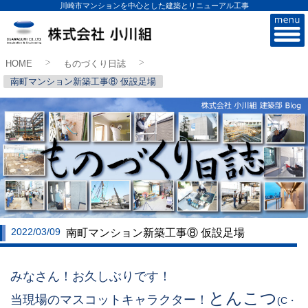
川崎市マンションを中心とした建築とリニューアル工事
株式会社小川組
HOME
ものづくり日誌
>
>
南町マンション新築工事⑧ 仮設足場
2022/03/09
南町マンション新築工事⑧ 仮設足場
みなさん！お久しぶりです！
とんこつ
当現場のマスコットキャラクター！
(C・