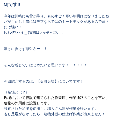
です!!
M)
今年は川崎にも雪が降り、ものすごく寒い年明けになりましたね...
だがしかし！僕にはデブならではのミートテックがあるので寒さ
には強い！
ﾄ､ｵﾓｲﾏｽ･･･(-_-)
実際はメッチャ寒い...
寒さに負けず頑張ろー！！
そんな感じで、
はじめたいと思います！！！！！！！
今回紹介するのは、
【仮設足場】
についてです！
《足場とは？》
現場において仮設で建てられた
作業床
、
作業通路
のことを言い、
建物の外周部に設置します。
設置された足場を使用し、職人さん達が作業を行います。
もし足場がなかったら、建物外観の仕上げ作業が出来ません！