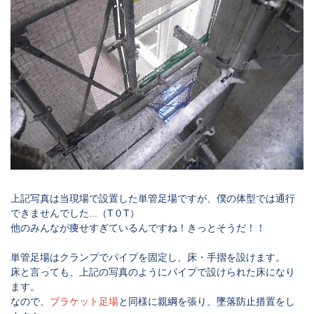
上記写真は当現場で設置した単管足場ですが、僕の体型では通行
できませんでした...（
T
０
T
）
他のみんなが痩せすぎているんですね！きっとそうだ！！
単管足場はクランプでパイプを固定し、床・手摺を設けます。
床と言っても、上記の写真のようにパイプで設けられた床になり
ます。
なので、
ブラケット足場
と同様に親綱を張り、墜落防止措置をし