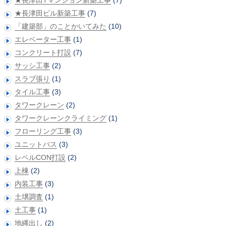
★長津田Tマンション新築工事
(7)
★長津田ビル新築工事
(7)
「建築部」のことかいてみた
(10)
エレベーター工事
(1)
コンクリート打設
(7)
サッシ工事
(2)
スラブ張り
(1)
タイル工事
(3)
タワークレーン
(2)
タワークレーンクライミング
(1)
フローリング工事
(3)
ユニットバス
(3)
レベルCON打設
(2)
上棟
(2)
内装工事
(3)
土壌調査
(1)
土工事
(1)
地縄出し
(2)