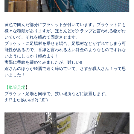
黄色で囲んだ部分に
ブラケット
が付いています。ブラケットにも
様々な種類がありますが、ほとんどが
クランプ
と言われる物が付
いていて、それを締めて固定させます。
ブラケットに足場材を乗せる場合、足場材などがずれてしまう可
能性があるので、
番線
と言われる太い針金のようなものでずれな
いようにしっかり締めます！
実際に番線を締めてみましたが、難しい
!!
鳶さんのほうが綺麗で速く締めていて、さすが職人さん！って思
いました！
【
単管足場
】
ブラケット足場と同様で、狭い場所などに設置します。
え
!?
また狭いの
!?(
ﾟДﾟ
)