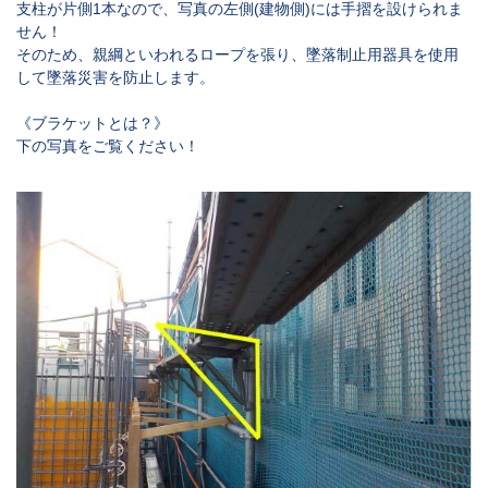
支柱が片側
1
本なので、写真の左側
(
建物側
)
には手摺を設けられま
せん！
そのため、親綱といわれるロープを張り、墜落制止用器具を使用
して墜落災害を防止します。
《ブラケットとは？》
下の写真をご覧ください！