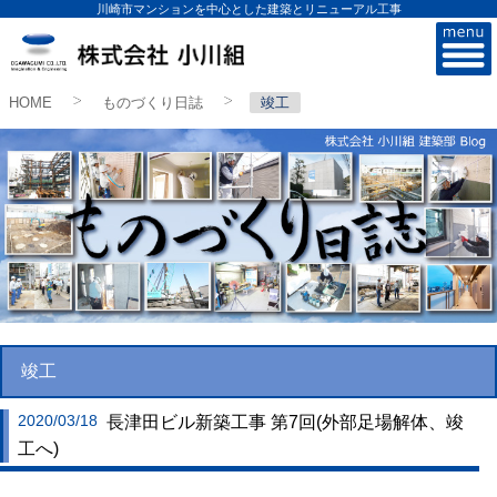
川崎市マンションを中心とした建築とリニューアル工事
株式会社小川組
HOME
ものづくり日誌
竣工
>
>
竣工
2020/03/18
長津田ビル新築工事 第7回(外部足場解体、竣
工へ)