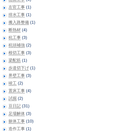
左官工事
(1)
排水工事
(1)
搬入路整備
(1)
断熱材
(4)
杭工事
(3)
杭頭補強
(2)
根切工事
(3)
梁配筋
(1)
歩道切下げ
(1)
界壁工事
(3)
竣工
(2)
置床工事
(4)
試掘
(2)
豆日記
(31)
足場解体
(3)
躯体工事
(10)
造作工事
(1)