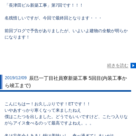
「長津田ビル新築工事」第7回です！！！
名残惜しいですが、今回で最終回となります・・・
前回ブログで予告がありましたが、いよいよ建物の全貌が明らか
になります！
続きを読む
2019/12/09
辰巳一丁目社員寮新築工事 5回目(内装工事か
ら竣工まで)
こんにちはー！お久しぶりです！ETです！！
いやあすっかり寒くなって来ましたねえ
僕はこたつを出しました。どうでもいいですけど、こたつ入りな
がらアイス食べるのって最高ですよねえ。。。
冬は忘年会もあるし鍋は美味いし、食べ過ぎてしまいがち