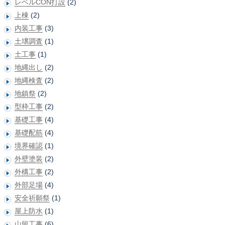
レベルCON打設
(2)
上棟
(2)
内装工事
(3)
土壌調査
(1)
土工事
(1)
地縄出し
(2)
地縄検査
(2)
地鎮祭
(2)
型枠工事
(2)
基礎工事
(4)
基礎配筋
(4)
境界確認
(1)
外壁塗装
(2)
外構工事
(2)
外部足場
(4)
安全祈願祭
(1)
屋上防水
(1)
山留工事
(6)