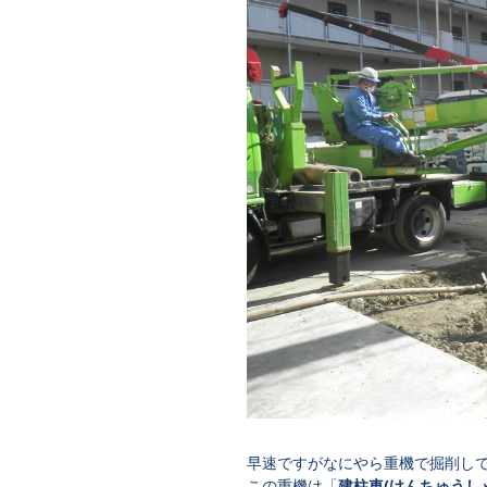
早速ですがなにやら重機で掘削し
この重機は「
建柱車
(
けんちゅうし