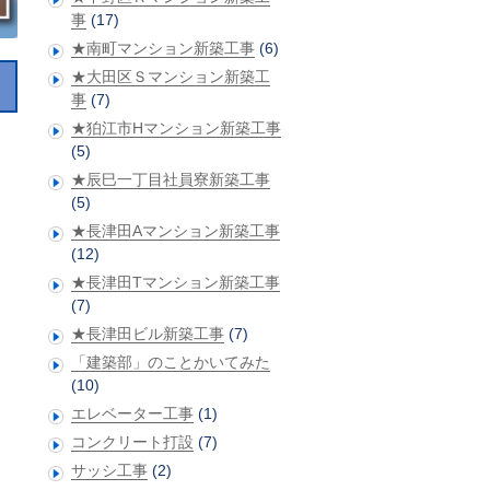
事
(17)
★南町マンション新築工事
(6)
★大田区Ｓマンション新築工
事
(7)
★狛江市Hマンション新築工事
(5)
★辰巳一丁目社員寮新築工事
(5)
★長津田Aマンション新築工事
(12)
★長津田Tマンション新築工事
(7)
★長津田ビル新築工事
(7)
「建築部」のことかいてみた
(10)
エレベーター工事
(1)
コンクリート打設
(7)
サッシ工事
(2)