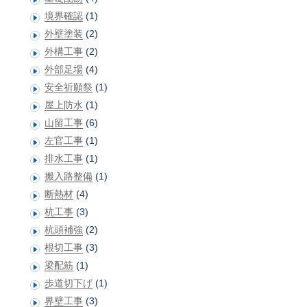
境界確認
(1)
外壁塗装
(2)
外構工事
(2)
外部足場
(4)
安全祈願祭
(1)
屋上防水
(1)
山留工事
(6)
左官工事
(1)
排水工事
(1)
搬入路整備
(1)
断熱材
(4)
杭工事
(3)
杭頭補強
(2)
根切工事
(3)
梁配筋
(1)
歩道切下げ
(1)
界壁工事
(3)