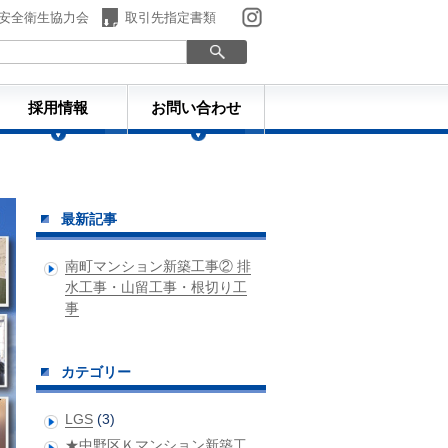
安全衛生協力会
取引先指定書類
採用情報
お問い合わせ
ものづくり日誌
最新記事
南町マンション新築工事② 排
水工事・山留工事・根切り工
事
カテゴリー
LGS
(3)
★中野区Ｋマンション新築工