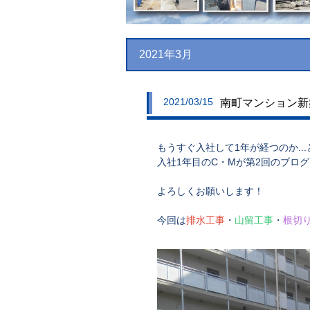
2021年3月
2021/03/15
南町マンション新
もうすぐ入社して1年が経つのか..
入社1年目のC・Mが第2回のブロ
よろしくお願いします！
今回は
排水工事
・
山留工事
・
根切