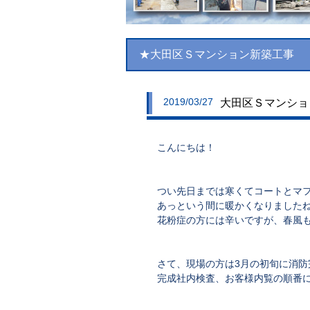
★大田区Ｓマンション新築工事
2019/03/27
大田区Ｓマンション
こんにちは！
つい先日までは寒くてコートとマ
あっという間に暖かくなりました
花粉症の方には辛いですが、春風
さて、現場の方は3月の初旬に消防
完成社内検査、お客様内覧の順番