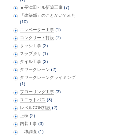
★長津田ビル新築工事
(7)
「建築部」のことかいてみた
(10)
エレベーター工事
(1)
コンクリート打設
(7)
サッシ工事
(2)
スラブ張り
(1)
タイル工事
(3)
タワークレーン
(2)
タワークレーンクライミング
(1)
フローリング工事
(3)
ユニットバス
(3)
レベルCON打設
(2)
上棟
(2)
内装工事
(3)
土壌調査
(1)