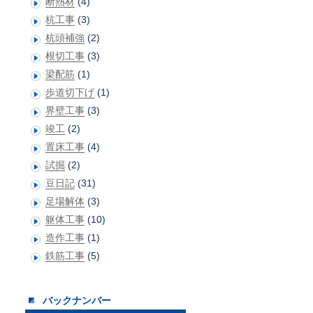
断熱材
(4)
杭工事
(3)
杭頭補強
(2)
根切工事
(3)
梁配筋
(1)
歩道切下げ
(1)
界壁工事
(3)
竣工
(2)
置床工事
(4)
試掘
(2)
豆日記
(31)
足場解体
(3)
躯体工事
(10)
造作工事
(1)
鉄筋工事
(5)
バックナンバー