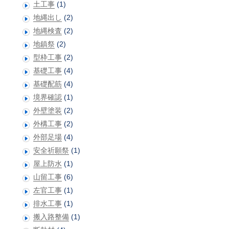
土工事
(1)
地縄出し
(2)
地縄検査
(2)
地鎮祭
(2)
型枠工事
(2)
基礎工事
(4)
基礎配筋
(4)
境界確認
(1)
外壁塗装
(2)
外構工事
(2)
外部足場
(4)
安全祈願祭
(1)
屋上防水
(1)
山留工事
(6)
左官工事
(1)
排水工事
(1)
搬入路整備
(1)