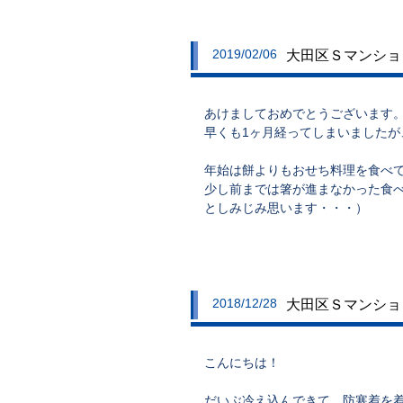
2019/02/06
大田区Ｓマンション
あけましておめでとうございます
早くも1ヶ月経ってしまいました
年始は餅よりもおせち料理を食べ
少し前までは箸が進まなかった食
としみじみ思います・・・）
2018/12/28
大田区Ｓマンション
こんにちは！
だいぶ冷え込んできて、防寒着を