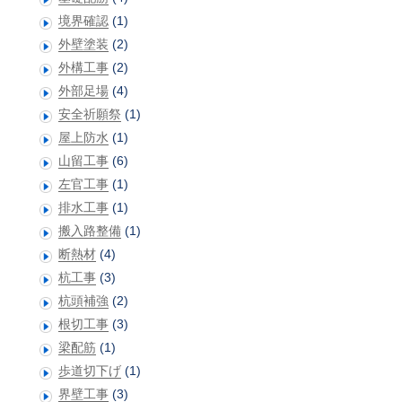
境界確認
(1)
外壁塗装
(2)
外構工事
(2)
外部足場
(4)
安全祈願祭
(1)
屋上防水
(1)
山留工事
(6)
左官工事
(1)
排水工事
(1)
搬入路整備
(1)
断熱材
(4)
杭工事
(3)
杭頭補強
(2)
根切工事
(3)
梁配筋
(1)
歩道切下げ
(1)
界壁工事
(3)