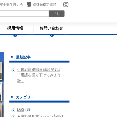
安全衛生協力会
取引先指定書類
採用情報
お問い合わせ
ものづくり日誌
最新記事
小川組建築部豆日記 第7回
「用語を掘り下げてみよう
⑤」
カテゴリー
LGS
(3)
★中野区Ｋマンション新築工