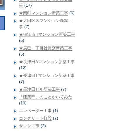
事
(17)
★南町マンション新築工事
(6)
★大田区Ｓマンション新築工
事
(7)
★狛江市Hマンション新築工事
(5)
★辰巳一丁目社員寮新築工事
(5)
★長津田Aマンション新築工事
(12)
★長津田Tマンション新築工事
(7)
★長津田ビル新築工事
(7)
「建築部」のことかいてみた
(10)
エレベーター工事
(1)
コンクリート打設
(7)
サッシ工事
(2)