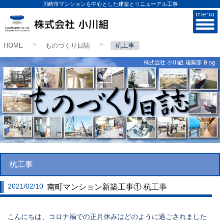
川崎市マンションを中心とした建築とリニューアル工事
株式会社小川組
HOME
ものづくり日誌
杭工事
>
>
杭工事
2021/02/10
南町マンション新築工事① 杭工事
こんにちは、コロナ禍での正月休みはどのように過ごされました