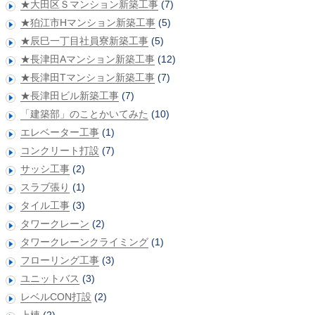
★大田区Ｓマンション新築工事
(7)
★狛江市Hマンション新築工事
(5)
★辰巳一丁目社員寮新築工事
(5)
★長津田Aマンション新築工事
(12)
★長津田Tマンション新築工事
(7)
★長津田ビル新築工事
(7)
「建築部」のことかいてみた
(10)
エレベーター工事
(1)
コンクリート打設
(7)
サッシ工事
(2)
スラブ張り
(1)
タイル工事
(3)
タワークレーン
(2)
タワークレーンクライミング
(1)
フローリング工事
(3)
ユニットバス
(3)
レベルCON打設
(2)
上棟
(2)