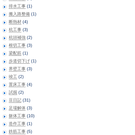
排水工事
(1)
搬入路整備
(1)
断熱材
(4)
杭工事
(3)
杭頭補強
(2)
根切工事
(3)
梁配筋
(1)
歩道切下げ
(1)
界壁工事
(3)
竣工
(2)
置床工事
(4)
試掘
(2)
豆日記
(31)
足場解体
(3)
躯体工事
(10)
造作工事
(1)
鉄筋工事
(5)