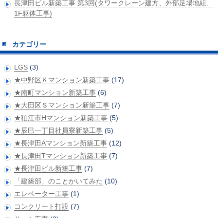
長津田ビル新築工事 第3回(タワークレーン建方、外部足場地組、
1F躯体工事)
カテゴリー
LGS
(3)
★中野区Ｋマンション新築工事
(17)
★南町マンション新築工事
(6)
★大田区Ｓマンション新築工事
(7)
★狛江市Hマンション新築工事
(5)
★辰巳一丁目社員寮新築工事
(5)
★長津田Aマンション新築工事
(12)
★長津田Tマンション新築工事
(7)
★長津田ビル新築工事
(7)
「建築部」のことかいてみた
(10)
エレベーター工事
(1)
コンクリート打設
(7)