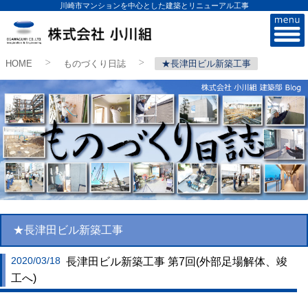
川崎市マンションを中心とした建築とリニューアル工事
株式会社小川組
HOME
ものづくり日誌
★長津田ビル新築工事
>
>
★長津田ビル新築工事
2020/03/18
長津田ビル新築工事 第7回(外部足場解体、竣
工へ)