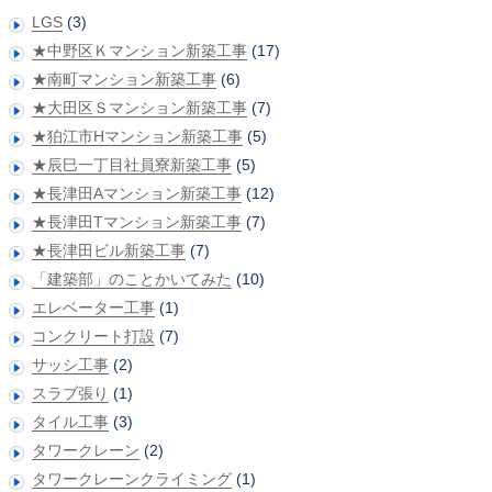
LGS
(3)
★中野区Ｋマンション新築工事
(17)
★南町マンション新築工事
(6)
★大田区Ｓマンション新築工事
(7)
★狛江市Hマンション新築工事
(5)
★辰巳一丁目社員寮新築工事
(5)
★長津田Aマンション新築工事
(12)
★長津田Tマンション新築工事
(7)
★長津田ビル新築工事
(7)
「建築部」のことかいてみた
(10)
エレベーター工事
(1)
コンクリート打設
(7)
サッシ工事
(2)
スラブ張り
(1)
タイル工事
(3)
タワークレーン
(2)
タワークレーンクライミング
(1)