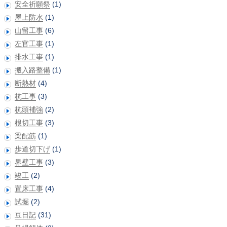
安全祈願祭
(1)
屋上防水
(1)
山留工事
(6)
左官工事
(1)
排水工事
(1)
搬入路整備
(1)
断熱材
(4)
杭工事
(3)
杭頭補強
(2)
根切工事
(3)
梁配筋
(1)
歩道切下げ
(1)
界壁工事
(3)
竣工
(2)
置床工事
(4)
試掘
(2)
豆日記
(31)