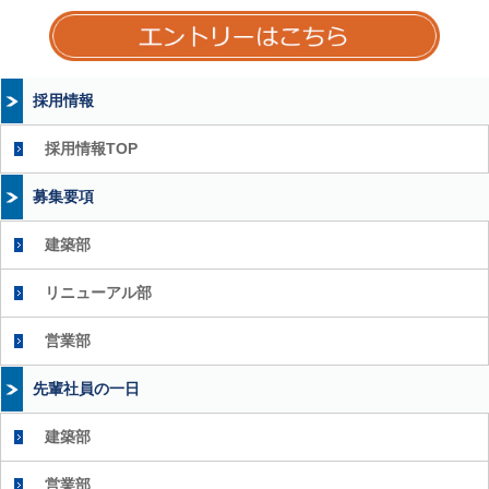
エント
採用情報
採用情報TOP
募集要項
建築部
リニューアル部
営業部
先輩社員の一日
建築部
営業部