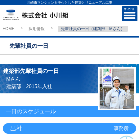
川崎市マンションを中心とした建築とリニューアル工事
株式会社小川組
HOME
採用情報
先輩社員の一日（建築部 Mさん）
>
>
先輩社員の一日
建築部先輩社員の一日
Mさん
建築部 2015年入社
一日のスケジュール
出社
事務所