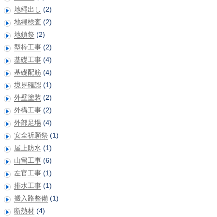
地縄出し
(2)
地縄検査
(2)
地鎮祭
(2)
型枠工事
(2)
基礎工事
(4)
基礎配筋
(4)
境界確認
(1)
外壁塗装
(2)
外構工事
(2)
外部足場
(4)
安全祈願祭
(1)
屋上防水
(1)
山留工事
(6)
左官工事
(1)
排水工事
(1)
搬入路整備
(1)
断熱材
(4)