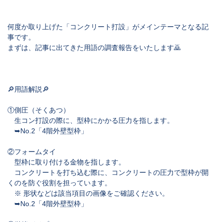
何度か取り上げた「
コンクリート打設
」がメインテーマとなる記
事です。
まずは、記事に出てきた用語の調査報告をいたします🙇
🔎用語解説🔎
①側圧（そくあつ）
生コン打設の際に、型枠にかかる圧力を指します。
➥No.2「4階外壁型枠」
②フォームタイ
型枠に取り付ける金物を指します。
コンクリートを打ち込む際に、コンクリートの圧力で型枠が開
くのを防ぐ役割を担っています。
※ 形状などは該当項目の画像をご確認ください。
➥No.2「4階外壁型枠」