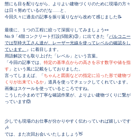
態にも目を配りながら、よりよい建物づくりのために現場の方々
は日々努めているのだな......と、
今回久々に過去の記事を振り返りながら改めて感じました📝
最後に、１つの工程に絞って深掘りしてみましょう👀
No.9「4階コンクリート打設(5階床)③」
に出てきた『
バルコニー
では型枠大工さん達が、レーザー光線を使ってレベルの確認をし
ています。
』に着目します。
用語解説でも取り上げた「レベル」という言葉。
「今回の記事では、
特定の基準点からの高さを示す数字や値を指
す
」という風に記載をしておりました。
言ってしまえば、「
ちゃんと図面などの指定に沿った形で建物づ
くりが出来ているか
」道具を使ってチェックしてくれています。
画像はスケールを使っているところですね。
こうした小まめで丁寧な確認作業が、よりよい建物づくりに繋が
っています🙆
少しでも現場のお仕事が分かりやすく伝わっていれば嬉しいです
🎶
では、また次回お会いいたしましょう👋