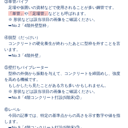
③単管パイプ
足場や仮囲いの資材などで使用されることが多い鋼管です。
「単管」
や
「足場管」
などとも呼ばれます。
※ 形状などは該当項目の画像をご確認ください。
➥No.2「4階外壁型枠」
④脱型（だっけい）
コンクリートの硬化養生が終わったあとに型枠を外すことを言
います。
➥No.3「4階外壁」
⑤壁打ちバイブレーター
型枠の外側から振動を与えて、コンクリートを締固めし、強度
を高める機械です。
もしかしたら見たことがある方も多いかもしれません。
※ 形状などは該当項目の画像をご確認ください。
➥No.8「4階コンクリート打設(5階床)②」
⑥レベル
今回の記事では、特定の基準点からの高さを示す数字や値を指
します。
➥No.9「4階コンクリート打設(5階床)③」