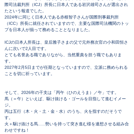
際司法裁判所（ICJ）所長に日本人である岩沢雄司さんが選出され
たという報道でした。
2024年に同じく日本人である赤根智子さんが国際刑事裁判所
（ICC）所長に就任されていますので、主要な国際司法機関のトッ
プを日本人が揃って務めることとなりました。
ICJ
の日本人所長は、皇后雅子さまの父で元外務次官の小和田恒さ
んに次いで2人目です。
とても名誉ある職でありながら、当然重責を担う職でもありま
す。
2027年2月5日までが任期となっていますので、立派に務められる
ことを切に祈っています。
そして、2026年の干支は「丙午（ひのえうま）／午」です。
馬（＝午）といえば、駆け抜ける・ゴールを目指して進むイメー
ジ。
丙は五行（木・火・土・金・水）のうち、火を指すのだそうで
す。
火＋駆け抜ける馬......勢いを持って突き進む様を連想させる組み合
わせですね！