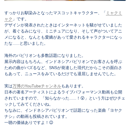
すっかりお馴染みとなったマスコットキャラクター、「
ミャクミ
ャク
」です。
デザインが発表されたときはインターネットを騒がせていました
が、着ぐるみになり、ミニチュアになり、そして声がついてアニ
メになると、なんとも愛嬌があって愛されるキャラクターになっ
たな......と思いました。
海外のパビリオンも多数話題になりました。
展示内容はもちろん、インドネシアパビリオンでお客さんを呼ぶ
ための曲がバズるなど、SNSが発達した現代だからこその面白さ
もあって、ニュースをみているだけでも退屈しませんでした。
実は
万博のYouTubeチャンネル
もあります。
日本の著名アーティストによるライブパフォーマンス動画も公開
されていますので、「知らなかった......！😲」という方はぜひチェ
ックしてみてくださいね。
ちなみに、インドネシアパビリオンで話題になった楽曲『ヨヤク
ナシ』の動画も投稿されています。
一聴の価値ありですよ！😉