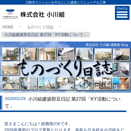
川崎市マンションを中心とした建築とリニューアル工事
株式会社小川組
HOME
ものづくり日誌
>
>
小川組建築部豆日記 第27回「KY活動について」
2026/01/29
小川組建築部豆日記 第27回「KY活動につい
て」
皆さまこんにちは！総務部のKです。
2026年最初のブログ更新となります。本年も引き続き小川組をど