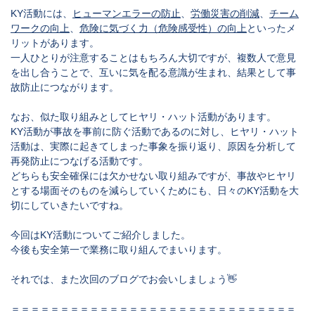
KY活動には、
ヒューマンエラーの防止
、
労働災害の削減
、
チーム
ワークの向上
、
危険に気づく力（危険感受性）の向上
といったメ
リットがあります。
一人ひとりが注意することはもちろん大切ですが、複数人で意見
を出し合うことで、互いに気を配る意識が生まれ、結果として事
故防止につながります。
なお、似た取り組みとしてヒヤリ・ハット活動があります。
KY活動が事故を事前に防ぐ活動であるのに対し、ヒヤリ・ハット
活動は、実際に起きてしまった事象を振り返り、原因を分析して
再発防止につなげる活動です。
どちらも安全確保には欠かせない取り組みですが、事故やヒヤリ
とする場面そのものを減らしていくためにも、日々のKY活動を大
切にしていきたいですね。
今回はKY活動についてご紹介しました。
今後も安全第一で業務に取り組んでまいります。
それでは、また次回のブログでお会いしましょう👋
＝＝＝＝＝＝＝＝＝＝＝＝＝＝＝＝＝＝＝＝＝＝＝＝＝＝＝＝＝