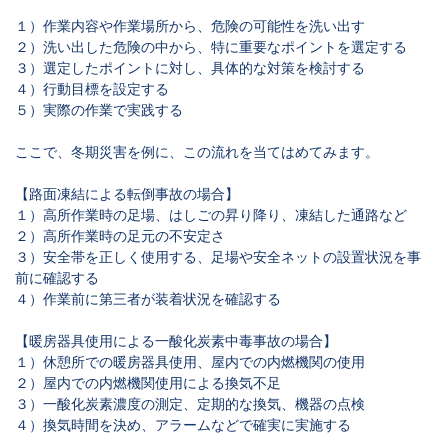
１）作業内容や作業場所から、危険の可能性を洗い出す
２）洗い出した危険の中から、特に重要なポイントを選定する
３）選定したポイントに対し、具体的な対策を検討する
４）行動目標を設定する
５）実際の作業で実践する
ここで、冬期災害を例に、この流れを当てはめてみます。
【路面凍結による転倒事故の場合】
１）高所作業時の足場、はしごの昇り降り、凍結した通路など
２）高所作業時の足元の不安定さ
３）安全帯を正しく使用する、足場や安全ネットの設置状況を事
前に確認する
４）作業前に第三者が装着状況を確認する
【暖房器具使用による一酸化炭素中毒事故の場合】
１）休憩所での暖房器具使用、屋内での内燃機関の使用
２）屋内での内燃機関使用による換気不足
３）一酸化炭素濃度の測定、定期的な換気、機器の点検
４）換気時間を決め、アラームなどで確実に実施する