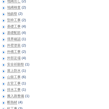
地縄出し
(2)
地縄検査
(2)
地鎮祭
(2)
型枠工事
(2)
基礎工事
(4)
基礎配筋
(4)
境界確認
(1)
外壁塗装
(2)
外構工事
(2)
外部足場
(4)
安全祈願祭
(1)
屋上防水
(1)
山留工事
(6)
左官工事
(1)
排水工事
(1)
搬入路整備
(1)
断熱材
(4)
杭工事
(3)