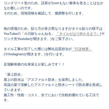
コンクリート造のため、誤差が1mmもない躯体を造ることはなか
なか難しいのです。
そのため、現地現物を確認して、微調整を行います。
他の現場のため、貼り方が多少異なりますがタイル貼りの様子は
YouTubeの「小川組ちゃんねる」
『タイルがはり終わるまで』
(※
リンク先Youtubeが開きます。)をご覧下さい。
タイル工事が完了した際には弊社品質担当が
『打診検査』
(※Instagramが開きます。)を行います。
足場解体後の出来栄えが楽しみです！！
「屋上防水」
屋上の防水は「アスファルト防水」を採用しました。
高温の釜で溶解したアスファルトと防水シートで防水層を形成し
ていきます。
施工性・性能・コスト、全てにおいて比較的優れている工法で
す。