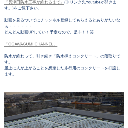
『長津田防水工事が終わるまで』
(※リンク先Youtubeが開きま
す。)をご覧下さい。
動画を見るついでにチャンネル登録してもらえるとありがたいな
ぁ・・・・・・
どんどん動画UPしていく予定なので、是非！！笑
「
OGAWAGUMI CHANNEL
」
防水が終わって、引き続き「防水押えコンクリート」の段取りで
す。
屋上に人が上がることを想定した歩行用のコンクリートを打設し
ます。