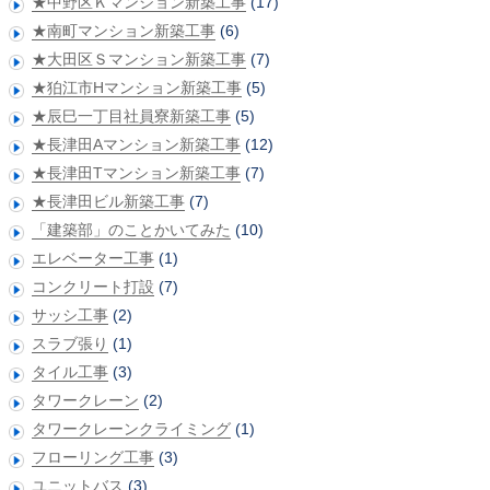
★中野区Ｋマンション新築工事
(17)
★南町マンション新築工事
(6)
★大田区Ｓマンション新築工事
(7)
★狛江市Hマンション新築工事
(5)
★辰巳一丁目社員寮新築工事
(5)
★長津田Aマンション新築工事
(12)
★長津田Tマンション新築工事
(7)
★長津田ビル新築工事
(7)
「建築部」のことかいてみた
(10)
エレベーター工事
(1)
コンクリート打設
(7)
サッシ工事
(2)
スラブ張り
(1)
タイル工事
(3)
タワークレーン
(2)
タワークレーンクライミング
(1)
フローリング工事
(3)
ユニットバス
(3)