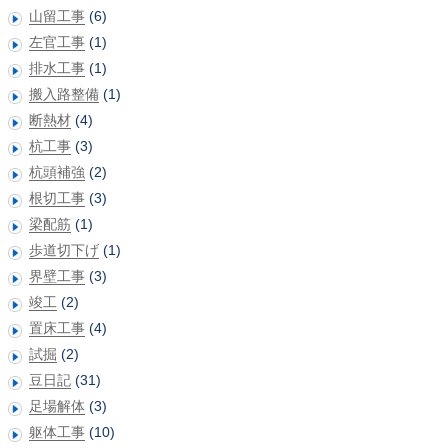
山留工事
(6)
左官工事
(1)
排水工事
(1)
搬入路整備
(1)
断熱材
(4)
杭工事
(3)
杭頭補強
(2)
根切工事
(3)
梁配筋
(1)
歩道切下げ
(1)
界壁工事
(3)
竣工
(2)
置床工事
(4)
試掘
(2)
豆日記
(31)
足場解体
(3)
躯体工事
(10)