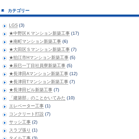
カテゴリー
LGS
(3)
★中野区Ｋマンション新築工事
(17)
★南町マンション新築工事
(6)
★大田区Ｓマンション新築工事
(7)
★狛江市Hマンション新築工事
(5)
★辰巳一丁目社員寮新築工事
(5)
★長津田Aマンション新築工事
(12)
★長津田Tマンション新築工事
(7)
★長津田ビル新築工事
(7)
「建築部」のことかいてみた
(10)
エレベーター工事
(1)
コンクリート打設
(7)
サッシ工事
(2)
スラブ張り
(1)
タイル工事
(3)