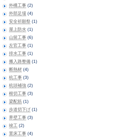
外構工事
(2)
外部足場
(4)
安全祈願祭
(1)
屋上防水
(1)
山留工事
(6)
左官工事
(1)
排水工事
(1)
搬入路整備
(1)
断熱材
(4)
杭工事
(3)
杭頭補強
(2)
根切工事
(3)
梁配筋
(1)
歩道切下げ
(1)
界壁工事
(3)
竣工
(2)
置床工事
(4)