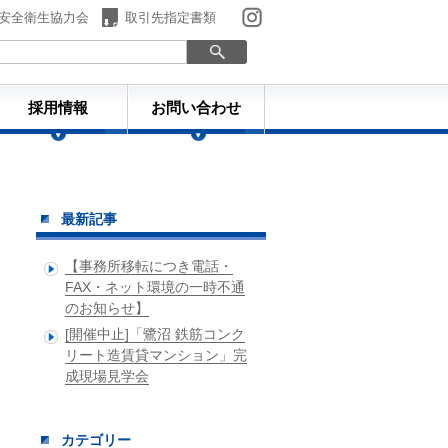
安全衛生協力会
取引先指定書類
採用情報
お問い合わせ
最新記事
【事務所移転につき電話・
FAX・ネット環境の一時不通
のお知らせ】
[開催中止]「鷺沼 鉄筋コンク
リート造賃貸マンション」完
成現場見学会
カテゴリー