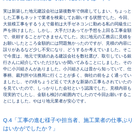
実は新築した地元建設会社は築後数年で倒産してしまい、ちょっと
した工事もネットで業者を検索してお願いする状態でした。今回、
大規模工事をするうえで最初は大手ゼネコンに勤める私の同級生に
声を掛けました。しかし、大手だけあってか予想を上回る工事金額
で、依頼することができませんでした。次に地元の工務店に見積を
お願いしたところ金額的には問題無かったのですが、見積の内容に
誤りがあるなど少し不安になり、どうするか考えていました。そこ
で今度は、地元で実績のある建設会社を数社選び、取引している銀
行さんに紹介していただけないか聞いてみることにしました。その
中に小川組さんがありました。小川組さんは昔から知っていて、仕
事柄、裁判所や法務局に行くことが多く、御社の前をよく通ってい
ましたし、その頃ちょうど近くで大きな新築の工事もされていたの
を見ていたので、しっかりした会社という認識でした。見積内容も
現実的でしたし、金額も検討の範囲内でしたので今回お願いするこ
とにしました。やはり地元業者が安心です。
「工事の進む様子や担当者、施工業者の仕事ぶり
はいかがでしたか？」