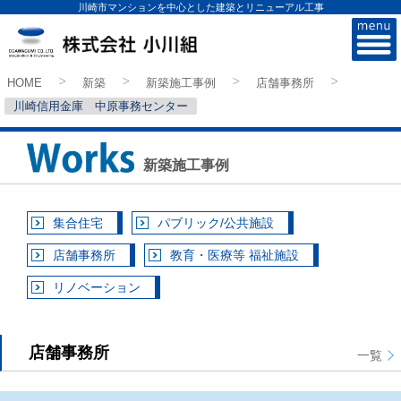
川崎市マンションを中心とした建築とリニューアル工事
株式会社小川組
HOME
新築
新築施工事例
店舗事務所
>
>
>
>
川崎信用金庫 中原事務センター
新築施工事例
集合住宅
パブリック/公共施設
店舗事務所
教育・医療等 福祉施設
リノベーション
店舗事務所
一覧