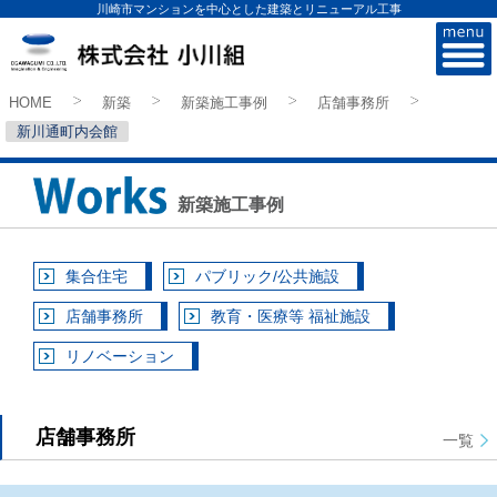
川崎市マンションを中心とした建築とリニューアル工事
株式会社小川組
HOME
新築
新築施工事例
店舗事務所
>
>
>
>
新川通町内会館
新築施工事例
集合住宅
パブリック/公共施設
店舗事務所
教育・医療等 福祉施設
リノベーション
店舗事務所
一覧