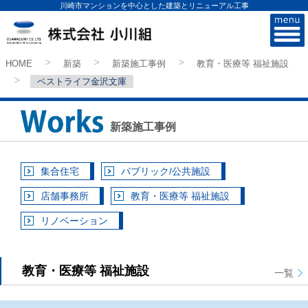
川崎市マンションを中心とした建築とリニューアル工事
株式会社小川組
HOME
新築
新築施工事例
教育・医療等 福祉施設
>
>
>
ベストライフ金沢文庫
>
新築施工事例
集合住宅
パブリック/公共施設
店舗事務所
教育・医療等 福祉施設
リノベーション
教育・医療等 福祉施設
一覧