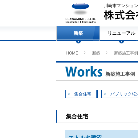
川崎市マンショ
新築
リニューアル
HOME
新築
新築施工事例
>
>
新築施工事例
集合住宅
パブリック/
集合住宅
エトルタ鷺沼