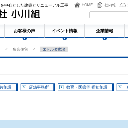
ンを中心とした建築とリニューアル工事
HOME
社内報
株式会社小川組
お客様の声
イベント情報
企業情報
集合住宅
エトルタ鷺沼
>
>
公共施設
店舗事務所
教育・医療等 福祉施設