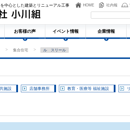
ンを中心とした建築とリニューアル工事
HOME
社内報
株式会社小川組
お客様の声
イベント情報
企業情報
集合住宅
ル スリール
>
>
公共施設
店舗事務所
教育・医療等 福祉施設