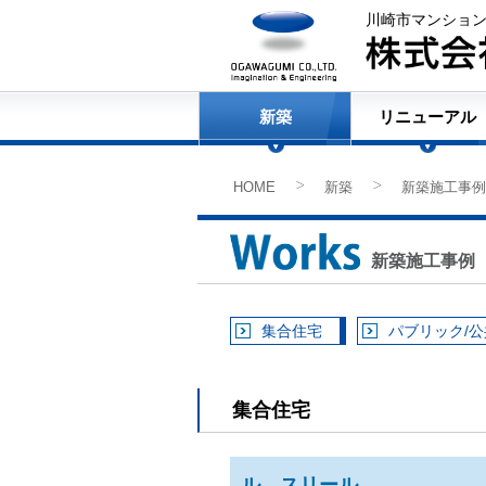
川崎市マンショ
新築
リニューアル
HOME
新築
新築施工事例
>
>
新築施工事例
集合住宅
パブリック/
集合住宅
ル スリール