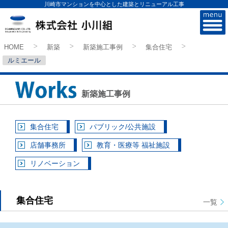
川崎市マンションを中心とした建築とリニューアル工事
株式会社小川組
HOME
新築
新築施工事例
集合住宅
>
>
>
>
ルミエール
新築施工事例
集合住宅
パブリック/公共施設
店舗事務所
教育・医療等 福祉施設
リノベーション
集合住宅
一覧