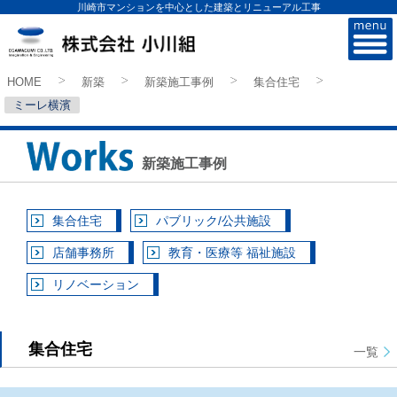
川崎市マンションを中心とした建築とリニューアル工事
株式会社小川組
HOME
新築
新築施工事例
集合住宅
>
>
>
>
ミーレ横濱
新築施工事例
集合住宅
パブリック/公共施設
店舗事務所
教育・医療等 福祉施設
リノベーション
集合住宅
一覧