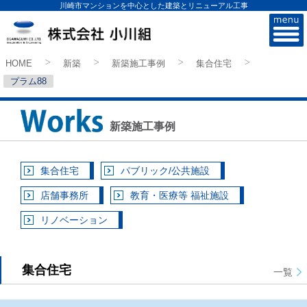
川崎市マンションを中心とした建築とリニューアル工事
株式会社小川組
HOME
新築
新築施工事例
集合住宅
>
>
>
>
プラム88
新築施工事例
集合住宅
パブリック/公共施設
店舗事務所
教育・医療等 福祉施設
リノベーション
集合住宅
一覧