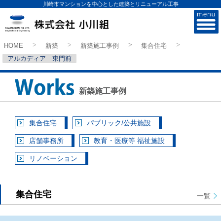
川崎市マンションを中心とした建築とリニューアル工事
株式会社小川組
HOME
新築
新築施工事例
集合住宅
>
>
>
>
アルカディア 東門前
新築施工事例
集合住宅
パブリック/公共施設
店舗事務所
教育・医療等 福祉施設
リノベーション
集合住宅
一覧