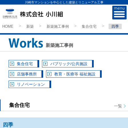
川崎市マンションを中心とした建築とリニューアル工事
株式会社小川組
HOME
新築
新築施工事例
集合住宅
四季
>
>
>
>
新築施工事例
集合住宅
パブリック/公共施設
店舗事務所
教育・医療等 福祉施設
リノベーション
集合住宅
一覧
四季