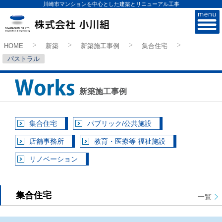
川崎市マンションを中心とした建築とリニューアル工事
株式会社小川組
HOME
新築
新築施工事例
集合住宅
>
>
>
>
パストラル
新築施工事例
集合住宅
パブリック/公共施設
店舗事務所
教育・医療等 福祉施設
リノベーション
集合住宅
一覧