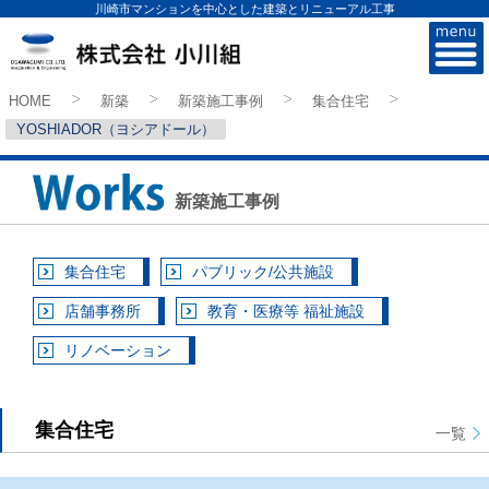
川崎市マンションを中心とした建築とリニューアル工事
株式会社小川組
HOME
新築
新築施工事例
集合住宅
>
>
>
>
YOSHIADOR（ヨシアドール）
新築施工事例
集合住宅
パブリック/公共施設
店舗事務所
教育・医療等 福祉施設
リノベーション
集合住宅
一覧