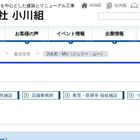
ンを中心とした建築とリニューアル工事
HOME
社内報
株式会社小川組
お客様の声
イベント情報
企業情報
集合住宅
JULIE・MU（ジュリー・ムー）
>
>
公共施設
店舗事務所
教育・医療等 福祉施設
ムー）