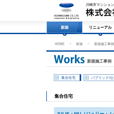
川崎市マンショ
新築
リニューアル
HOME
新築
新築施工事例
>
>
新築施工事例
集合住宅
パブリック/
集合住宅
JULIE・MU（ジュリー・