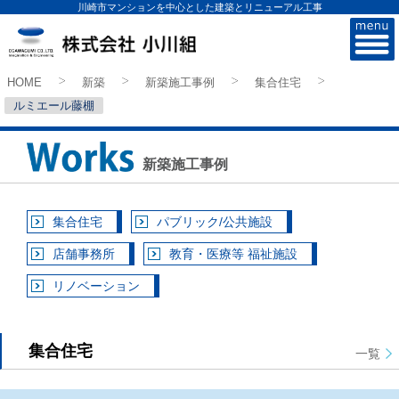
川崎市マンションを中心とした建築とリニューアル工事
株式会社小川組
HOME
新築
新築施工事例
集合住宅
>
>
>
>
ルミエール藤棚
新築施工事例
集合住宅
パブリック/公共施設
店舗事務所
教育・医療等 福祉施設
リノベーション
集合住宅
一覧