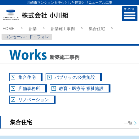
川崎市マンションを中心とした建築とリニューアル工事
株式会社小川組
HOME
新築
新築施工事例
集合住宅
>
>
>
>
コンセール・ド・フォレ
新築施工事例
集合住宅
パブリック/公共施設
店舗事務所
教育・医療等 福祉施設
リノベーション
集合住宅
一覧