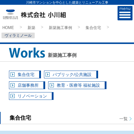
川崎市マンションを中心とした建築とリニューアル工事
株式会社小川組
HOME
新築
新築施工事例
集合住宅
>
>
>
>
ヴィラミノール
新築施工事例
集合住宅
パブリック/公共施設
店舗事務所
教育・医療等 福祉施設
リノベーション
集合住宅
一覧