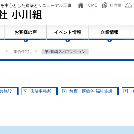
ンを中心とした建築とリニューアル工事
HOME
社内報
株式会社小川組
お客様の声
イベント情報
企業情報
集合住宅
第3川崎スパマンション
>
>
公共施設
店舗事務所
教育・医療等 福祉施設