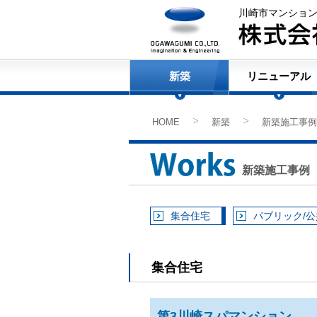
川崎市マンショ
新築
リニューアル
HOME
新築
新築施工事例
>
>
新築施工事例
集合住宅
パブリック/
集合住宅
第3川崎スパマンション