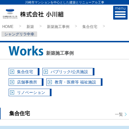
川崎市マンションを中心とした建築とリニューアル工事
株式会社小川組
HOME
新築
新築施工事例
集合住宅
>
>
>
>
シャングリラ中幸
新築施工事例
集合住宅
パブリック/公共施設
店舗事務所
教育・医療等 福祉施設
リノベーション
集合住宅
一覧