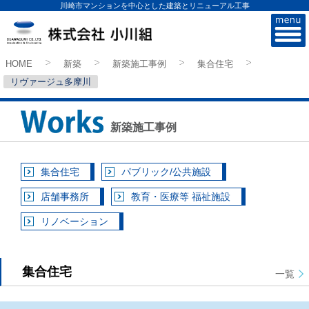
川崎市マンションを中心とした建築とリニューアル工事
株式会社小川組
HOME
新築
新築施工事例
集合住宅
>
>
>
>
リヴァージュ多摩川
新築施工事例
集合住宅
パブリック/公共施設
店舗事務所
教育・医療等 福祉施設
リノベーション
集合住宅
一覧