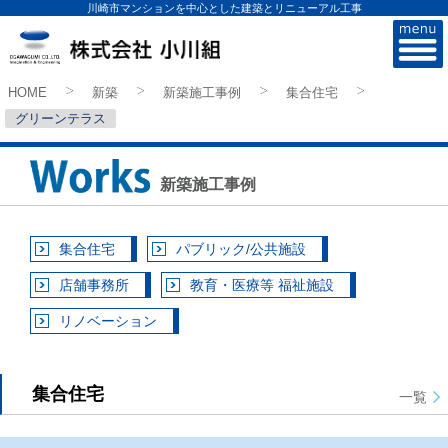
川崎市マンションを中心とした建築とリニューアル工事
株式会社小川組
HOME
新築
新築施工事例
集合住宅
>
>
>
>
グリーンテラス
新築施工事例
集合住宅
パブリック/公共施設
店舗事務所
教育・医療等 福祉施設
リノベーション
集合住宅
一覧