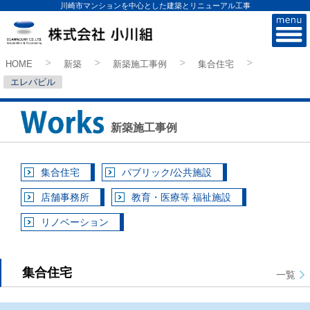
川崎市マンションを中心とした建築とリニューアル工事
株式会社小川組
HOME
新築
新築施工事例
集合住宅
>
>
>
>
エレパビル
新築施工事例
集合住宅
パブリック/公共施設
店舗事務所
教育・医療等 福祉施設
リノベーション
集合住宅
一覧