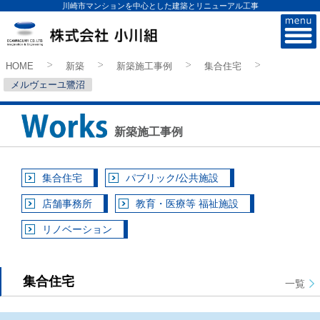
川崎市マンションを中心とした建築とリニューアル工事
株式会社小川組
HOME
新築
新築施工事例
集合住宅
>
>
>
>
メルヴェーユ鷺沼
新築施工事例
集合住宅
パブリック/公共施設
店舗事務所
教育・医療等 福祉施設
リノベーション
集合住宅
一覧