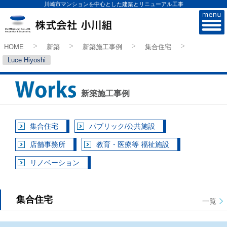
川崎市マンションを中心とした建築とリニューアル工事
株式会社小川組
HOME
新築
新築施工事例
集合住宅
>
>
>
>
Luce Hiyoshi
新築施工事例
集合住宅
パブリック/公共施設
店舗事務所
教育・医療等 福祉施設
リノベーション
集合住宅
一覧