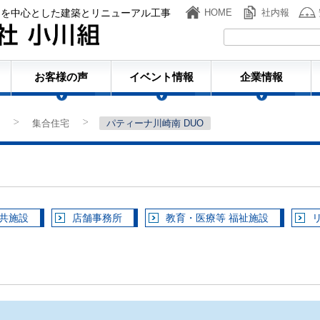
ンを中心とした建築とリニューアル工事
HOME
社内報
株式会社小川組
お客様の声
イベント情報
企業情報
集合住宅
パティーナ川崎南 DUO
>
>
公共施設
店舗事務所
教育・医療等 福祉施設