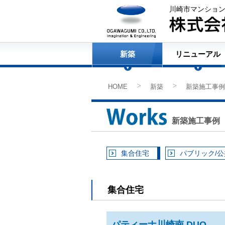
川崎市マンショ
新築
リニューアル
HOME
新築
新築施工事例
>
>
新築施工事例
集合住宅
パブリック/
集合住宅
パティーナ川崎南 DUO