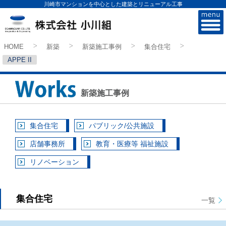
川崎市マンションを中心とした建築とリニューアル工事
株式会社小川組
HOME
新築
新築施工事例
集合住宅
>
>
>
>
APPE II
新築施工事例
集合住宅
パブリック/公共施設
店舗事務所
教育・医療等 福祉施設
リノベーション
集合住宅
一覧